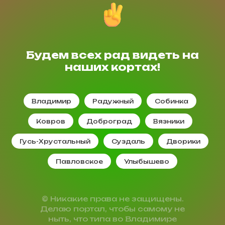
Будем всех рад видеть на
наших кортах!
Владимир
Радужный
Собинка
Ковров
Доброград
Вязники
Гусь-Хрустальный
Суздаль
Дворики
Павловское
Улыбышево
© Никакие права не защищены.
Делаю портал, чтобы самому не
ныть, что типа во Владимире