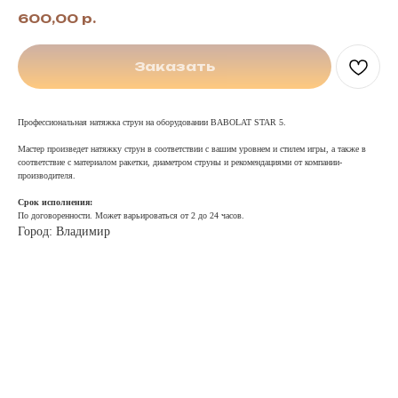
600,00
р.
Заказать
Профессиональная натяжка струн на оборудовании BABOLAT STAR 5.
Мастер произведет натяжку струн в соответствии с вашим уровнем и стилем игры, а также в
соответствие с материалом ракетки, диаметром струны и рекомендациями от компании-
производителя.
Срок исполнения:
По договоренности. Может варьироваться от 2 до 24 часов.
Город: Владимир