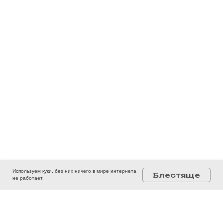
Используем куки, без них ничего в мире интернета
Блестяще
не работает.