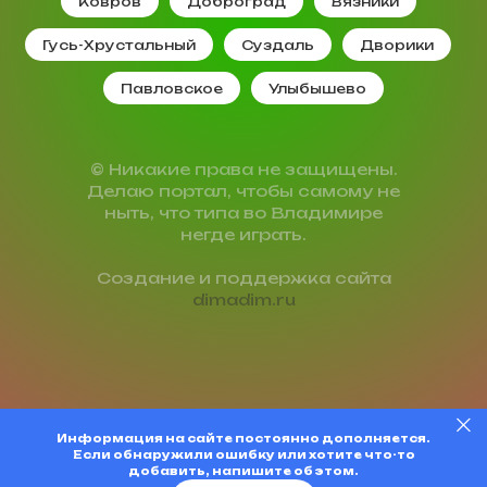
Ковров
Доброград
Вязники
Гусь-Хрустальный
Суздаль
Дворики
Павловское
Улыбышево
© Никакие права не защищены.
Делаю портал, чтобы самому не
ныть, что типа во Владимире
негде играть.
Создание и поддержка сайта
dimadim.ru
Информация на сайте постоянно дополняется.
Если обнаружили ошибку или хотите что-то
добавить, напишите об этом.