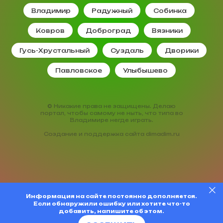
Владимир
Радужный
Собинка
Ковров
Доброград
Вязники
Гусь-Хрустальный
Суздаль
Дворики
Павловское
Улыбышево
© Никакие права не защищены. Делаю
портал, чтобы самому не ныть, что типа во
Владимире негде играть.
Создание и поддержка сайта
dimadim.ru
Информация на сайте постоянно дополняется.
Если обнаружили ошибку или хотите что-то
добавить, напишите об этом.