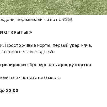
ждали, переживали - и вот он🫶🏼
КИ ОТКРЫТЫ!
🎾
к. Просто живые корты, первый удар мяча,
и которого мы все здесь💫
тренировки
• бронировать
аренду
кортов
ановиться частью этого места
до 22:00