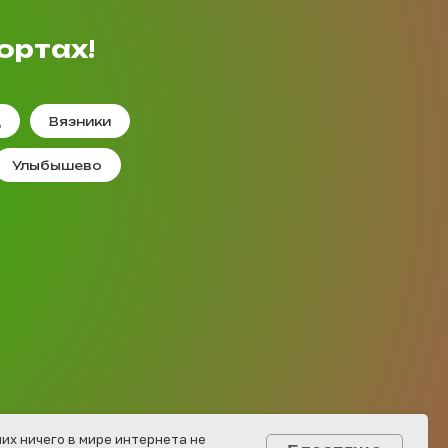
ортах!
д
Вязники
Улыбышево
них ничего в мире интернета не