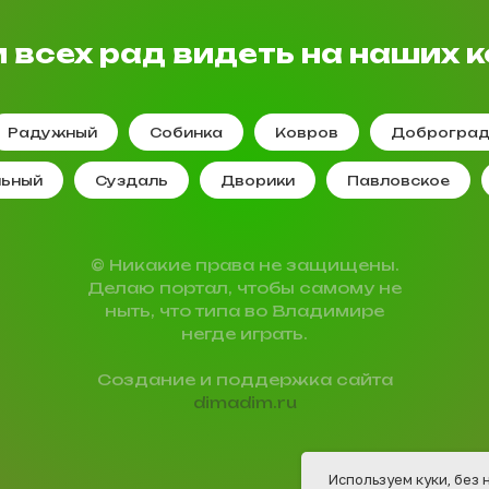
 всех рад видеть на наших к
Радужный
Собинка
Ковров
Доброгра
льный
Суздаль
Дворики
Павловское
© Никакие права не защищены.
Делаю портал, чтобы самому не
ныть, что типа во Владимире
негде играть.
Создание и поддержка сайта
dimadim.ru
Используем куки, без 