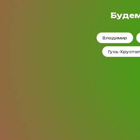
Будем
Владимир
Гусь-Хруста