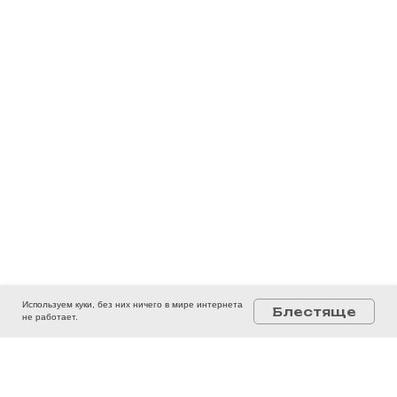
Используем куки, без них ничего в мире интернета
Блестяще
не работает.