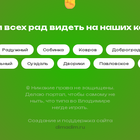
 всех рад видеть на наших к
Радужный
Собинка
Ковров
Доброгра
льный
Суздаль
Дворики
Павловское
© Никакие права не защищены.
Делаю портал, чтобы самому не
ныть, что типа во Владимире
негде играть.
Создание и поддержка сайта
dimadim.ru