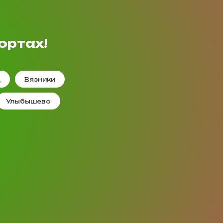
ортах!
д
Вязники
Улыбышево