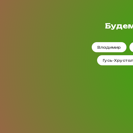
Будем
Владимир
Гусь-Хруста