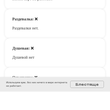
Раздевалка: ❌
Раздевалки нет.
Душевая: ❌
Душевой нет
Освещение: ❌
Используем куки, без них ничего в мире интернета
Блестяще
Естественное уличное освещение
не работает.
Покрытие: ☑️